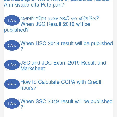
Ami kivabe eita Pete pari?
জেএসসি পরীক্ষা ২০১৮ রেজাল্ট কত তারিখ দিবে?
1 Ans
When JSC Result 2018 will be
published?
When HSC 2019 result will be published
0 Ans
?
JSC and JDC Exam 2019 Result and
1 Ans
Marksheet
How to Calculate CGPA with Credit
2 Ans
hours?
When SSC 2019 result will be published
1 Ans
?