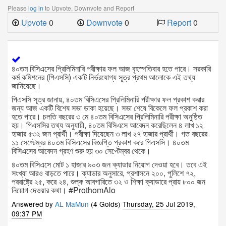
Please
log in
to Upvote, Downvote and Report
Upvote
0
Downvote
0
Report
0
৪০তম বিসিএসের প্রিলিমিনারি পরীক্ষার ফল আজ বৃহস্পতিবার হতে পারে। সরকারি
কর্ম কমিশনের (পিএসসি) একটি নির্ভরযোগ্য সূত্র প্রথম আলোকে এই তথ্য
জানিয়েছে।
পিএসসি সূত্র জানায়, ৪০তম বিসিএসের প্রিলিমিনারি পরীক্ষার ফল প্রকাশ করার
জন্য আজ একটি বিশেষ সভা ডাকা হয়েছে। সভা শেষে বিকেলে ফল প্রকাশ করা
হতে পারে। চলতি বছরের ৩ মে ৪০তম বিসিএসের প্রিলিমিনারি পরীক্ষা অনুষ্ঠিত
হয়। পিএসসির তথ্য অনুযায়ী, ৪০তম বিসিএসে আবেদন করেছিলেন ৪ লাখ ১২
হাজার ৫৩২ জন প্রার্থী। পরীক্ষা দিয়েছেন ৩ লাখ ২৭ হাজার প্রার্থী। গত বছরের
১১ সেপ্টেম্বর ৪০তম বিসিএসের বিজ্ঞপ্তি প্রকাশ করে পিএসসি। ৪০তম
বিসিএসের আবেদন গ্রহণ শুরু হয় ৩০ সেপ্টেম্বর থেকে।
৪০তম বিসিএসে মোট ১ হাজার ৯০৩ জন ক্যাডার নিয়োগ দেওয়া হবে। তবে এই
সংখ্যা আরও বাড়তে পারে। ক্যাডার অনুসারে, প্রশাসনে ২০০, পুলিশে ৭২,
পররাষ্ট্রে ২৫, করে ২৪, শুল্ক আবগারিতে ৩২ ও শিক্ষা ক্যাডারে প্রায় ৮০০ জন
নিয়োগ দেওয়ার কথা। #ProthomAlo
Answered by
AL MaMun
(4 Golds)
Thursday, 25 Jul 2019,
09:37 PM