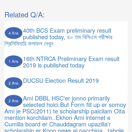
Related Q/A:
40th BCS Exam preliminary result
4 Ans
published today, ৪০ তম বিসিএস পরীক্ষার
প্রিলিমিনারি ফলাফল দেখুন
16th NTRCA Preliminary Exam result
1 Ans
2019 is published today
DUCSU Election Result 2019
2 Ans
Ami DBBL HSC'er jonno primarily
2 Ans
selected hoici.But Form fill up er somoy
Ami je PSC(2011) te scholarship paicilam Oita
mention korchilam..Ekhon Ami internet e
Cumilla board er Chauddagram upazilla'r
scholarship er Kono news ei pacchina...tahole