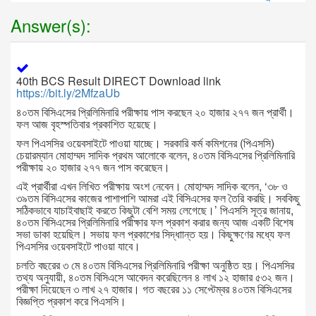
Answer(s):
40th BCS Result DIRECT Download link
https://bit.ly/2MfzaUb
৪০তম বিসিএসের প্রিলিমিনারি পরীক্ষায় পাস করছেন ২০ হাজার ২৭৭ জন প্রার্থী।
ফল আজ বৃহস্পতিবার প্রকাশিত হয়েছে।
ফল পিএসসির ওয়েবসাইটে পাওয়া যাচ্ছে। সরকারি কর্ম কমিশনের (পিএসসি)
চেয়ারম্যান মোহাম্মদ সাদিক প্রথম আলোকে বলেন, ৪০তম বিসিএসের প্রিলিমিনারি
পরীক্ষায় ২০ হাজার ২৭৭ জন পাস করেছেন।
এই প্রার্থীরা এখন লিখিত পরীক্ষায় অংশ নেবেন। মোহাম্মদ সাদিক বলেন, ‘৩৮ ও
৩৯তম বিসিএসের কাজের পাশাপাশি আমরা এই বিসিএসের ফল তৈরি করছি। সবকিছু
সঠিকভাবে যাচাইবাছাই করতে কিছুটা বেশি সময় লেগেছে।’ পিএসসি সূত্র জানায়,
৪০তম বিসিএসের প্রিলিমিনারি পরীক্ষার ফল প্রকাশ করার জন্য আজ একটি বিশেষ
সভা ডাকা হয়েছিল। সভায় ফল প্রকাশের সিদ্ধাান্ত হয়। কিছুক্ষণের মধ্যে ফল
পিএসসির ওয়েবসাইটে পাওয়া যাবে।
চলতি বছরের ৩ মে ৪০তম বিসিএসের প্রিলিমিনারি পরীক্ষা অনুষ্ঠিত হয়। পিএসসির
তথ্য অনুযায়ী, ৪০তম বিসিএসে আবেদন করেছিলেন ৪ লাখ ১২ হাজার ৫৩২ জন।
পরীক্ষা দিয়েছেন ৩ লাখ ২৭ হাজার। গত বছরের ১১ সেপ্টেম্বর ৪০তম বিসিএসের
বিজ্ঞপ্তি প্রকাশ করে পিএসসি।